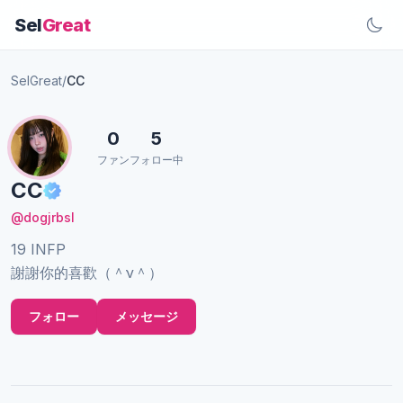
Sel
Great
SelGreat
/
CC
0
5
ファン
フォロー中
CC
@dogjrbsl
19 INFP
謝謝你的喜歡（＾ν＾）
フォロー
メッセージ