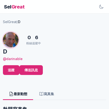
Sel
Great
SelGreat
/
D
0
6
粉絲
追蹤中
D
@darinable
追蹤
傳送訊息
最新動態
寫真集