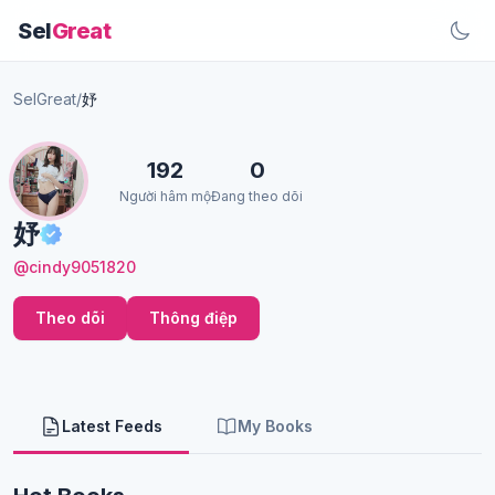
Sel
Great
SelGreat
/
妤
192
0
Người hâm mộ
Đang theo dõi
妤
@cindy9051820
Theo dõi
Thông điệp
Latest Feeds
My Books