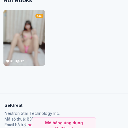
Hot Books
Giá
160
32
SelGreat
Neutron Star Technology Inc.
Mã số thuế: 83114084
Mở bằng ứng dụng
Email hỗ trợ:
neutronstar.ai@gmail.com