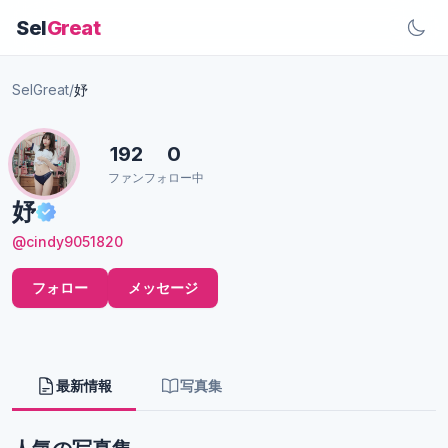
Sel
Great
SelGreat
/
妤
192
0
ファン
フォロー中
妤
@cindy9051820
フォロー
メッセージ
最新情報
写真集