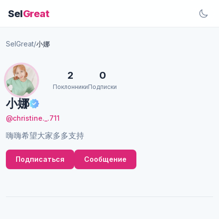
Sel
Great
SelGreat
/
小娜
2
0
Поклонники
Подписки
小娜
@christine._.711
嗨嗨希望大家多多支持
Подписаться
Сообщение