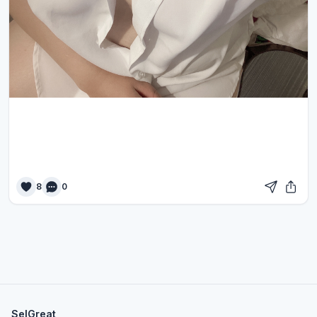
8
0
SelGreat