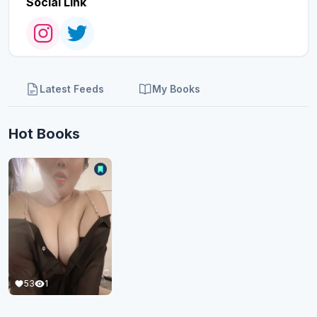
Social Link
Latest Feeds
My Books
Hot Books
53
1