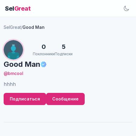
Sel
Great
SelGreat
/
Good Man
0
5
Поклонники
Подписки
Good Man
@bmcool
hhhh
Подписаться
Сообщение