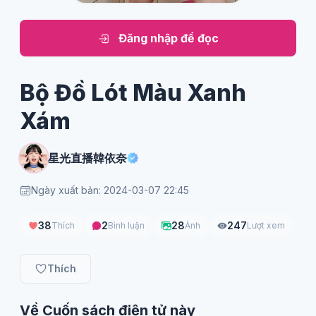
Đăng nhập để đọc
Bộ Đồ Lót Màu Xanh
Xám
星光直播韓依奈
Ngày xuất bản: 2024-03-07 22:45
38
2
28
247
Thích
Bình luận
Ảnh
Lượt xem
Thích
Về Cuốn sách điện tử này