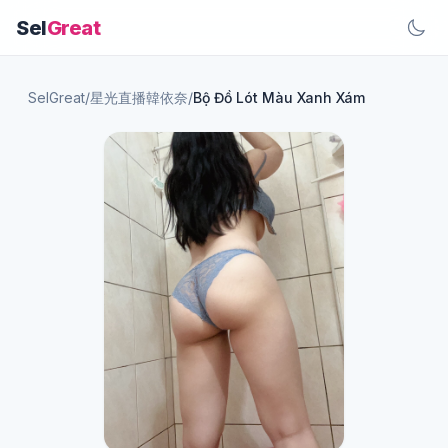
Sel
Great
SelGreat
/
星光直播韓依奈
/
Bộ Đồ Lót Màu Xanh Xám