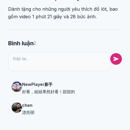
Dành tặng cho những người yêu thích đồ lót, bao
gồm video 1 phút 21 giây và 28 bức ảnh.
Bình luận
2
NewPlayer新手
好看，姐姐果然好看！甜甜的
chen
漂亮😻