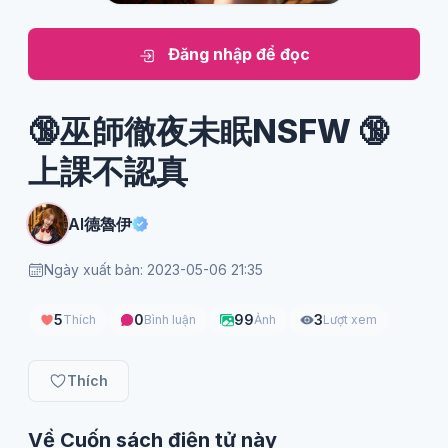
Đăng nhập để đọc
🔞巫師徹夜未眠NSFW 🔞
上課不認真
AI德魯伊
Ngày xuất bản: 2023-05-06 21:35
5
0
99
3
Thích
Bình luận
Ảnh
Lượt xem
Thích
Về Cuốn sách điện tử này