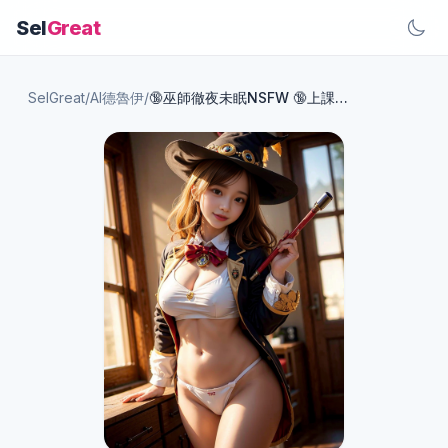
Sel
Great
SelGreat
/
AI德魯伊
/
🔞巫師徹夜未眠NSFW 🔞上課不認真