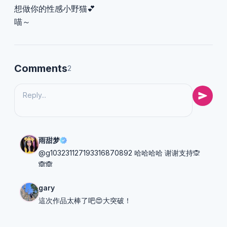
想做你的性感小野猫💕
喵～
Comments
2
雨甜梦
@g103231127193316870892 哈哈哈哈 谢谢支持🙊
🙈🙈
gary
這次作品太棒了吧😍大突破！