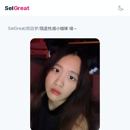
Sel
Great
SelGreat
/
雨甜梦
/
我是性感小猫咪 喵～