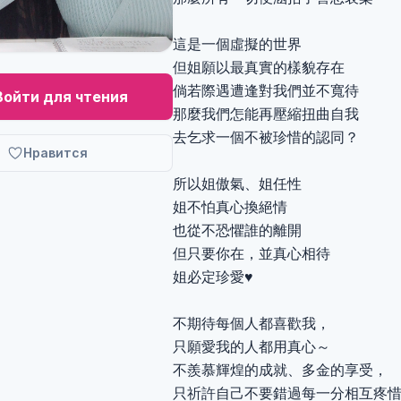
這是一個虛擬的世界
但姐願以最真實的樣貌存在
倘若際遇遭逢對我們並不寬待
Войти для чтения
那麼我們怎能再壓縮扭曲自我
去乞求一個不被珍惜的認同？
Нравится
所以姐傲氣、姐任性
姐不怕真心換絕情
也從不恐懼誰的離開
但只要你在，並真心相待
姐必定珍愛♥️
不期待每個人都喜歡我，
只願愛我的人都用真心～
不羨慕輝煌的成就、多金的享受，
只祈許自己不要錯過每一分相互疼