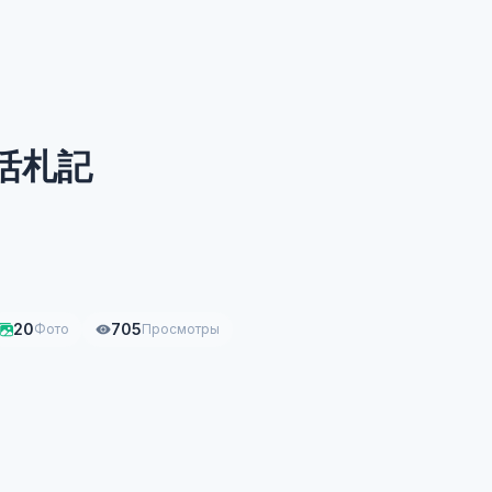
生活札記
20
705
Фото
Просмотры