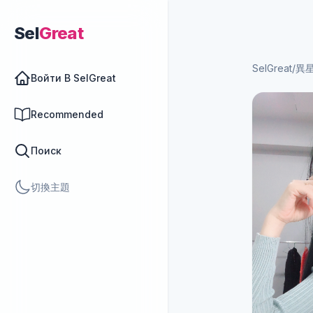
Sel
Great
SelGreat
/
異星
Войти В SelGreat
Recommended
Поиск
切換主題