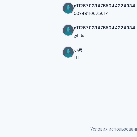
g112670234755944224934
00249110675017
g112670234755944224934
هااااي
小馬
👍🏻
Условия использован