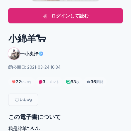
ログインして読む
小綿羊🐑
一小央泽
公開日: 2021-03-24 16:34
22
3
63
36
いいね
コメント
枚
閲覧
いいね
この電子書について
我是綿羊🐑🐑🐑