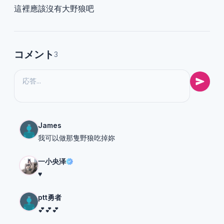
這裡應該沒有大野狼吧
コメント
3
James
我可以做那隻野狼吃掉妳
一小央泽
♥️
ptt勇者
💕💕💕