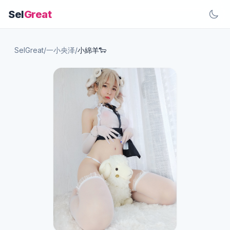
Sel
Great
SelGreat
/
一小央泽
/
小綿羊🐑