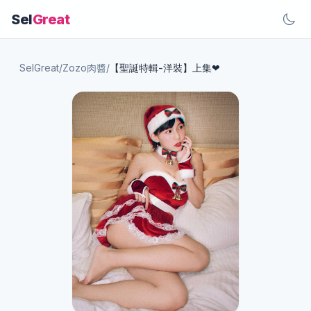
Sel
Great
SelGreat
/
Zozo肉醬
/
【聖誕特輯-洋裝】上集❤