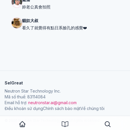
妳老公真會拍照
貓奴大叔
看久了就覺得有點日系臉孔的感覺❤️
SelGreat
Neutron Star Technology Inc.
Mã số thuế: 83114084
Email hỗ trợ:
neutronstar.ai@gmail.com
Điều khoản sử dụng
Chính sách bảo mật
Về chúng tôi
© 2026 Neutron Star Technology Inc. All rights reserved.