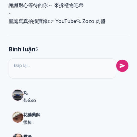
謝謝耐心等待的你～ 來拆禮物吧😳
-
聖誕寫真拍攝實錄👉 YouTube🔍 Zozo 肉醬
Bình luận
5
丸
👍👍👍
花藤藥師
很棒！
霆渝