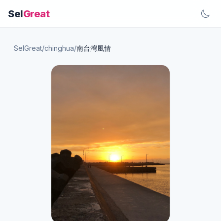
Sel
Great
SelGreat
/
chinghua
/
南台灣風情