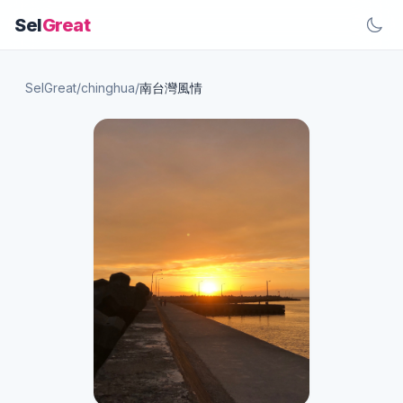
Sel
Great
SelGreat
/
chinghua
/
南台灣風情