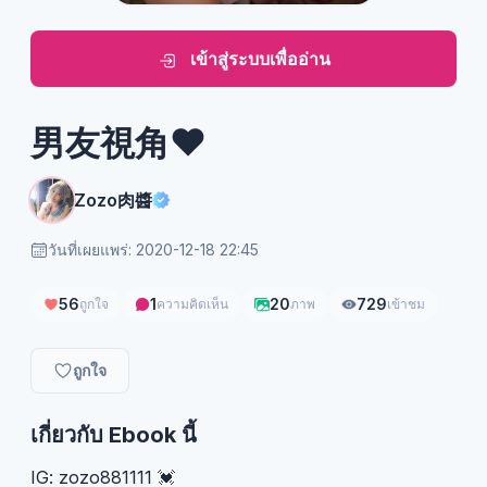
เข้าสู่ระบบเพื่ออ่าน
男友視角❤
Zozo肉醬
วันที่เผยแพร่: 2020-12-18 22:45
56
1
20
729
ถูกใจ
ความคิดเห็น
ภาพ
เข้าชม
ถูกใจ
เกี่ยวกับ Ebook นี้
IG: zozo881111 💓