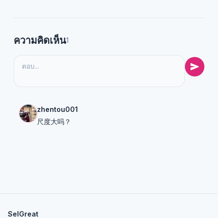
ความคิดเห็น
1
zhentou001
尺度大吗？
SelGreat