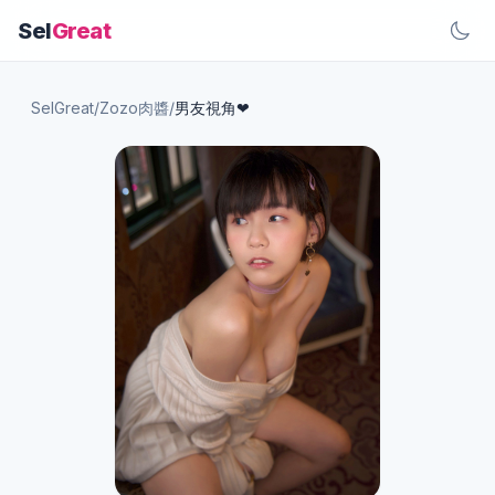
Sel
Great
SelGreat
/
Zozo肉醬
/
男友視角❤