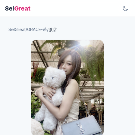
Sel
Great
SelGreat
/
GRACE-莃
/
微甜