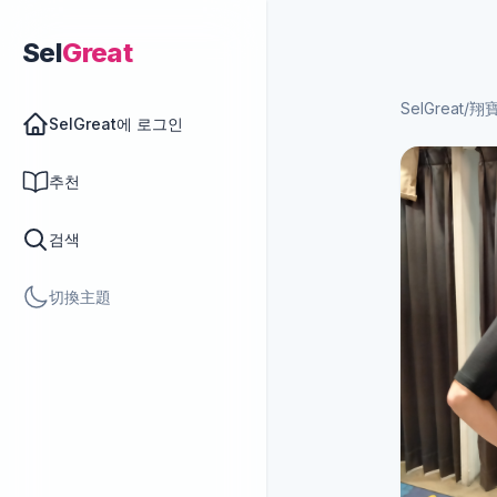
Sel
Great
SelGreat
/
翔
SelGreat에 로그인
추천
검색
切換主題