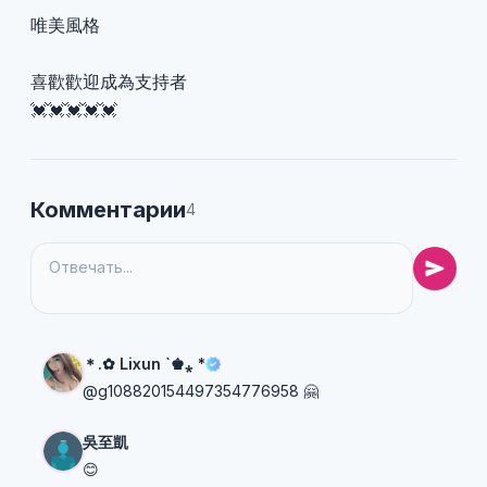
唯美風格
喜歡歡迎成為支持者
💓💓💓💓💓
Комментарии
4
＊.✿ Lixun `♚⁎ *
@g108820154497354776958 🤗
吳至凱
😊