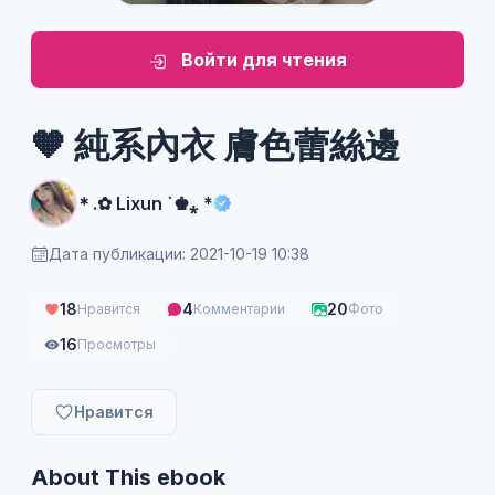
Войти для чтения
🧡 純系內衣 膚色蕾絲邊
＊.✿ Lixun `♚⁎ *
Дата публикации: 2021-10-19 10:38
18
4
20
Нравится
Комментарии
Фото
16
Просмотры
Нравится
About This ebook