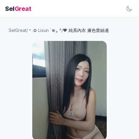
Sel
Great
SelGreat
/
＊.✿ Lixun `♚⁎ *
/
🧡 純系內衣 膚色蕾絲邊