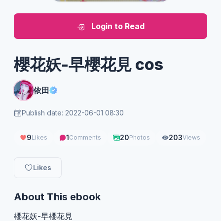
Login to Read
櫻花妖-早櫻花見 cos
依田
Publish date: 2022-06-01 08:30
9
1
20
203
Likes
Comments
Photos
Views
Likes
About This ebook
櫻花妖-早櫻花見