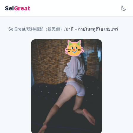
Sel
Great
SelGreat
/
玩轉攝影（親民價）
/
มานี - ถ่ายในสตูดิโอ เผยแพร่