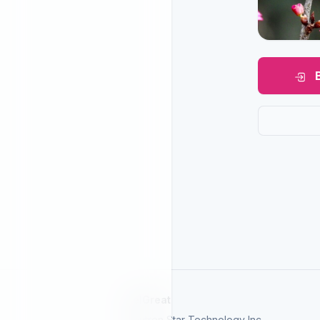
SelGreat
Neutron Star Technology Inc.