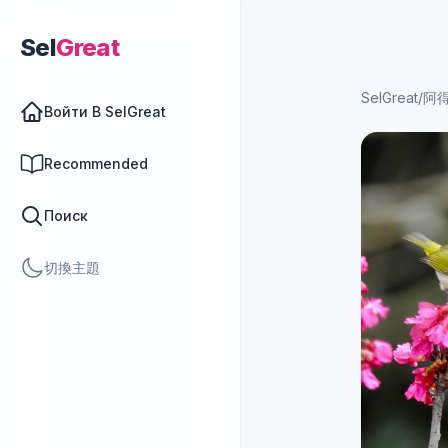
Sel
Great
SelGreat
/
阿
Войти В SelGreat
Recommended
Поиск
切換主題