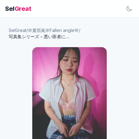
Sel
Great
SelGreat
/
🌸夏雨嵐🌸Fallen angle🌸
/
写真集シリーズ - 悪い医者に遭遇した時