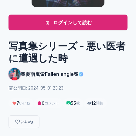
ログインして読む
写真集シリーズ - 悪い医者
に遭遇した時
🌸夏雨嵐🌸Fallen angle🌸
公開日: 2024-05-01 23:23
7
0
55
12
いいね
コメント
枚
閲覧
いいね