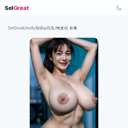
Sel
Great
SelGreat
/
molly無碼ai寫真
/
백호의 유혹