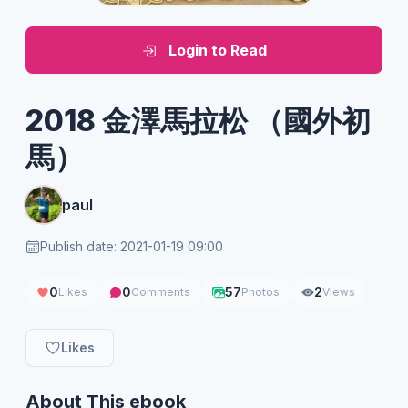
Login to Read
2018 金澤馬拉松 （國外初
馬）
paul
Publish date: 2021-01-19 09:00
0
0
57
2
Likes
Comments
Photos
Views
Likes
About This ebook