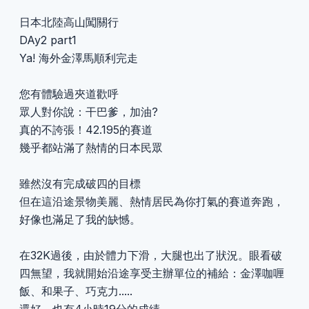
日本北陸高山闖關行
DAy2 part1
Ya! 海外金澤馬順利完走
您有體驗過夾道歡呼
眾人對你說：干巴爹，加油?
真的不誇張！42.195的賽道
幾乎都站滿了熱情的日本民眾
雖然沒有完成破四的目標
但在這沿途景物美麗、熱情居民為你打氣的賽道奔跑，
好像也滿足了我的缺憾。
在32K過後，由於體力下滑，大腿也出了狀況。眼看破
四無望，我就開始沿途享受主辦單位的補給：金澤咖喱
飯、和果子、巧克力.....
還好，也有4小時19分的成績