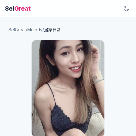
Sel
Great
SelGreat
/
Melody
/
居家日常