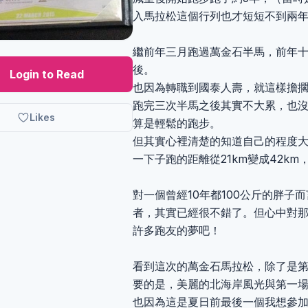
入馬拉松這個行列也才短短不到兩
繼前年三月跑過萬金石半馬，前年
後。
Login to Read
也因為轉職到國泰人壽，就這樣擔
跑完三次半馬之後其實不大累，也
Likes
算是輕鬆的跑步。
但其實心裡清楚的知道自己的程度
一下子跑的距離從21km變成42k
對一個曾經10年都100公斤的胖子
者，其實已經很不錯了。但心中對那
許多跑友的夢吧！
看到這次的萬金石馬拉松，除了是
要的是，美麗的北海岸風光與第一
也因為這是夏日前最後一個我想參