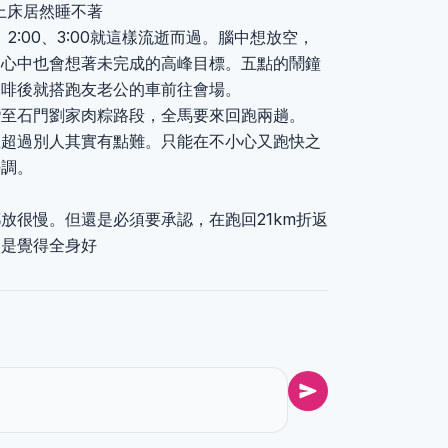
躺上床居然睡不著
0、2:00、3:00就這樣流逝而過。腦中想放空，
。心中也會想著未完成的高峰目標。五點的鬧鐘
咖啡後就搭跑友老公的車前往會場。
灣至石門劉家肉粽路段，全馬要來回跑兩趟。
想超過別人其實有點難。只能在不小心又跑快之
好調。
放很慢。但還是必須要承認，在跑回21km折返
還是覺得全身好