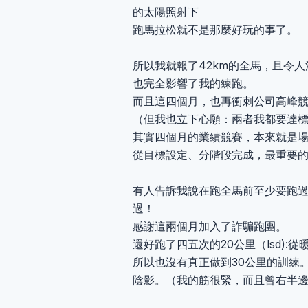
的太陽照射下
跑馬拉松就不是那麼好玩的事了。
所以我就報了42km的全馬，且令
也完全影響了我的練跑。
而且這四個月，也再衝刺公司高峰
（但我也立下心願：兩者我都要達
其實四個月的業績競賽，本來就是
從目標設定、分階段完成，最重要
有人告訴我說在跑全馬前至少要跑過
過！
感謝這兩個月加入了詐騙跑團。
還好跑了四五次的20公里（lsd):
所以也沒有真正做到30公里的訓練
陰影。（我的筋很緊，而且曾右半