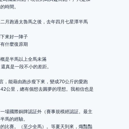
年的時間。
十二月跑過太魯馬之後，去年四月七星潭半馬
擱下來好一陣子
沒有什麼復原期
大概是半馬以上全馬未滿
m，還真是一段不小的差距。
而言，能藉由跑步瘦下來，變成70公斤的愛跑
42公里，總有個想去圓夢的理想。我相信也是
第一場國際銅牌認証外（賽事規模經認証。最主
場半馬的經驗。
加的比賽。（至少全馬）。等夏天到來，熾豔豔