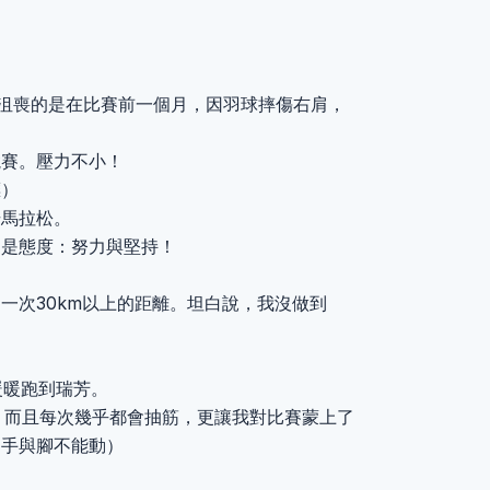
人沮喪的是在比賽前一個月，因羽球摔傷右肩，
競賽。壓力不小！
標）
場馬拉松。
的是態度：努力與堅持！
一次30km以上的距離。坦白說，我沒做到
從暖暖跑到瑞芳。
。而且每次幾乎都會抽筋，更讓我對比賽蒙上了
邊手與腳不能動）