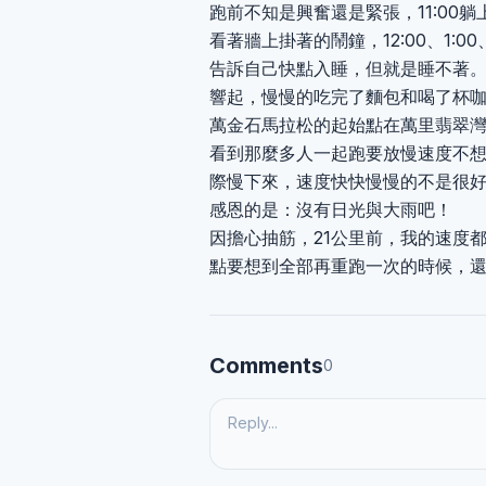
跑前不知是興奮還是緊張，11:00
看著牆上掛著的鬧鐘，12:00、1:0
告訴自己快點入睡，但就是睡不著
響起，慢慢的吃完了麵包和喝了杯
萬金石馬拉松的起始點在萬里翡翠
看到那麼多人一起跑要放慢速度不
際慢下來，速度快快慢慢的不是很
感恩的是：沒有日光與大雨吧！
因擔心抽筋，21公里前，我的速度都
點要想到全部再重跑一次的時候，
Comments
0