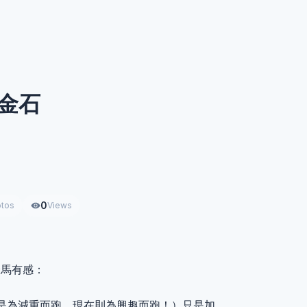
萬金石
0
tos
Views
全馬有感：
是為減重而跑，現在則為興趣而跑！）只是加