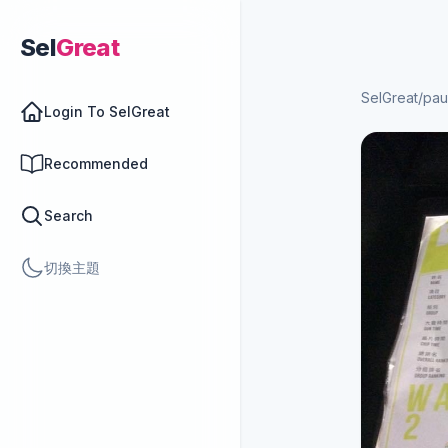
Sel
Great
SelGreat
/
pau
Login To SelGreat
Recommended
Search
切換主題