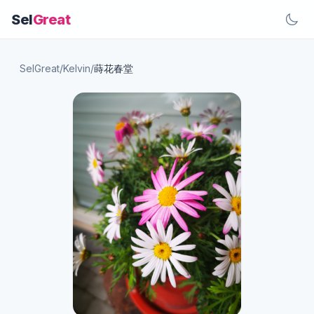
Sel
Great
SelGreat
/
Kelvin
/
蒔花春堂