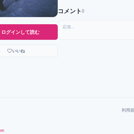
コメント
0
ログインして読む
いいね
利用
com