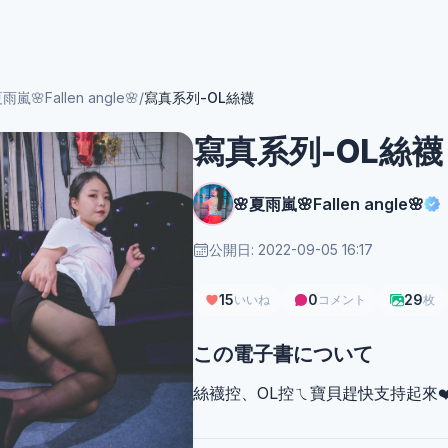
雨嵐🌸Fallen angle🌸
/
寫真系列-OL絲襪
寫真系列-OL絲襪
🌸夏雨嵐🌸Fallen angle🌸
公開日: 2022-09-05 16:17
15
0
29
いいね
コメント
枚
この電子書について
絲襪控、OL控ㄟ寶貝趕快支持起來❤