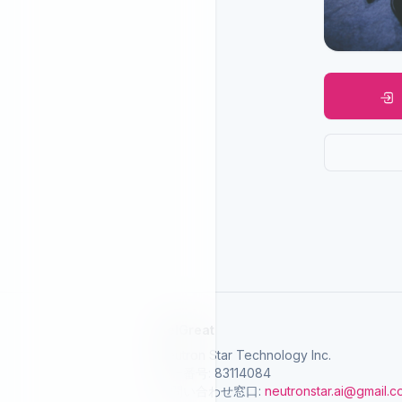
SelGreat
Neutron Star Technology Inc.
統一番号: 83114084
お問い合わせ窓口:
neutronstar.ai@gmail.