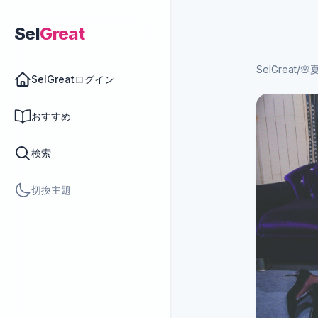
Sel
Great
SelGreat
/
🌸夏
SelGreatログイン
おすすめ
検索
切換主題