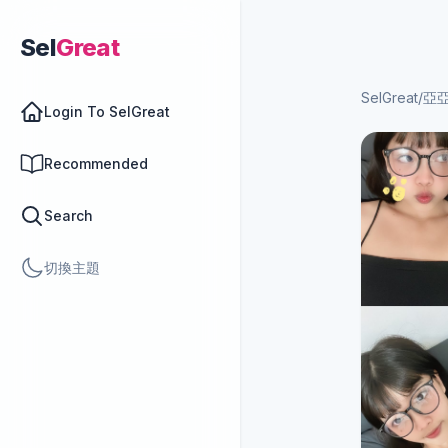
Sel
Great
SelGreat
/
亞
Login To SelGreat
Recommended
Search
切換主題