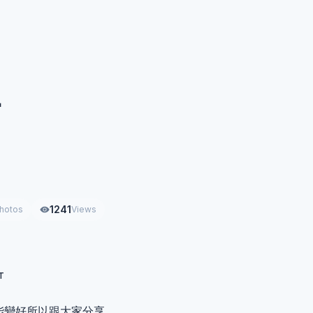

1241
hotos
Views
т
能變好所以跟大家分享