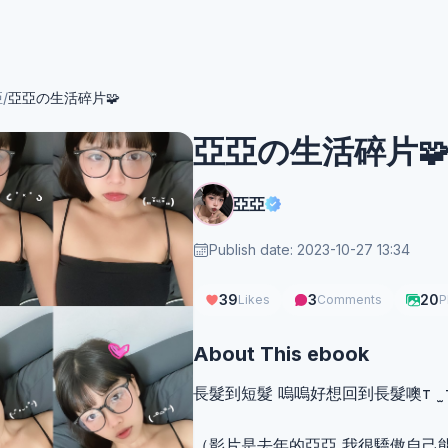
亞
/
亞亞の生活碎片🧩
亞亞の生活碎片
亞亞
Publish date: 2023-10-27 13:34
39
3
20
Likes
Comments
P
About This ebook
長髮到短髮 嗚嗚好想回到長髮噢т ̫ 
（影片是去年的亞亞 我很驕傲自己