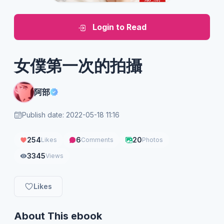
Login to Read
女僕第一次的拍攝
阿部
Publish date: 2022-05-18 11:16
254
6
20
Likes
Comments
Photos
3345
Views
Likes
About This ebook