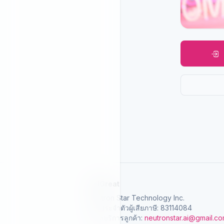
SelGreat
Neutron Star Technology Inc.
เลขประจำตัวผู้เสียภาษี: 83114084
อีเมลบริการลูกค้า:
neutronstar.ai@gmail.c