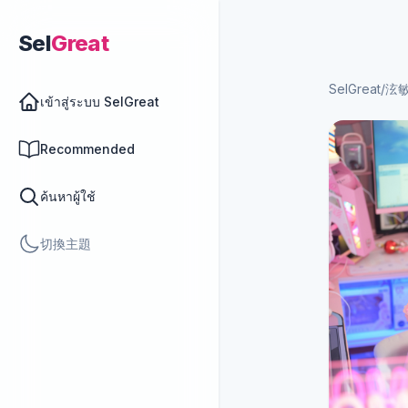
Sel
Great
SelGreat
/
泫敏M
เข้าสู่ระบบ SelGreat
Recommended
ค้นหาผู้ใช้
切換主題