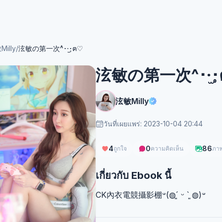
illy
/
泫敏の第一次^･·̫･̥ฅ♡
泫敏の第一次^･·̫･
泫敏Milly
วันที่เผยแพร่: 2023-10-04 20:44
4
0
86
ถูกใจ
ความคิดเห็น
ภา
เกี่ยวกับ Ebook นี้
CK內衣電競攝影棚𐤔(◍´͈ ᵕ `͈ ◍)𐤔