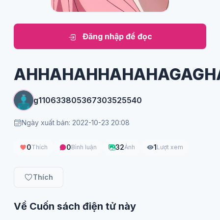
Đăng nhập để đọc
AHHAHAHHAHAHAGAGH
g110633805367303525540
Ngày xuất bản: 2022-10-23 20:08
0
0
32
1
Thích
Bình luận
Ảnh
Lượt xem
Thích
Về Cuốn sách điện tử này