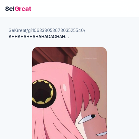
Sel
Great
SelGreat
/
g110633805367303525540
/
AHHAHAHHAHAHAGAGHAHAahha