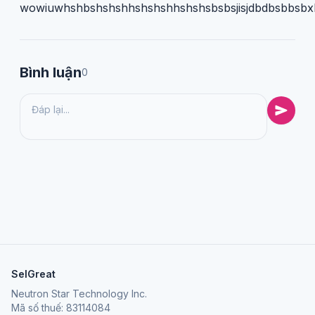
wowiuwhshbshshshhshshshhshshsbsbsjisjdbdbsbbsbxbshs
Bình luận
0
SelGreat
Neutron Star Technology Inc.
Mã số thuế: 83114084