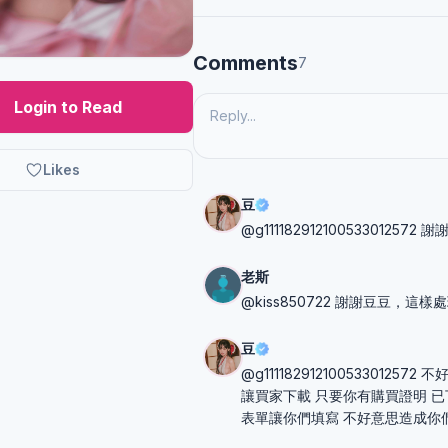
Comments
7
Login to Read
Likes
豆
@g111182912100533012572 
老斯
@kiss850722 謝謝豆豆，這樣
豆
@g11118291210053301
讓買家下載 只要你有購買證明 已