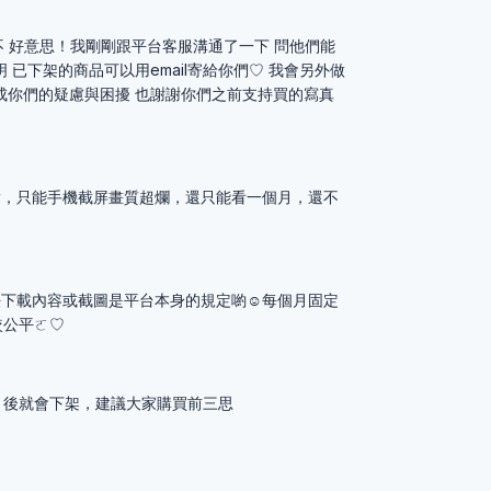
5043 不 好意思！我剛剛跟平台客服溝通了一下 問他們能
 已下架的商品可以用email寄給你們♡ 我會另外做
成你們的疑慮與困擾 也謝謝你們之前支持買的寫真
2572 確實，只能手機截屏畫質超爛，還只能看一個月，還不
2572 無法下載內容或截圖是平台本身的規定喲☺️每個月固定
較公平ㄛ♡
月後就會下架，建議大家購買前三思