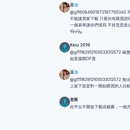
豆
@g11608490197219776
不能讓買家下載 只要你有購買證明
一個表單讓你們填寫 不好意思造
٩(˃̶͈̀௰˂̶͈́)و
Keiu 2016
@g11118291210053301
如直接開OF賣
豆
@g11118291210053301
上架下架是對一開始購買的人比
老斯
此平台不開放下載或截圖，一個