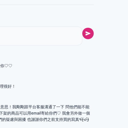
謝謝你♡♡
處理很好！
2572 不好意思！我剛剛跟平台客服溝通了一下 問他們能不能
下架的商品可以用email寄給你們♡ 我會另外做一個
表單讓你們填寫 不好意思造成你們的疑慮與困擾 也謝謝你們之前支持買的寫真٩(˃̶͈̀௰˂̶͈́)