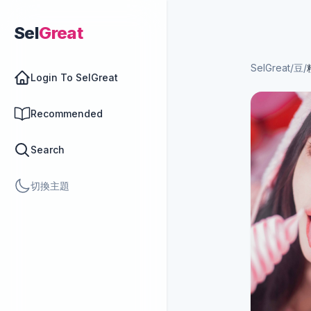
Sel
Great
SelGreat
/
豆
/
Login To SelGreat
Recommended
Search
切換主題