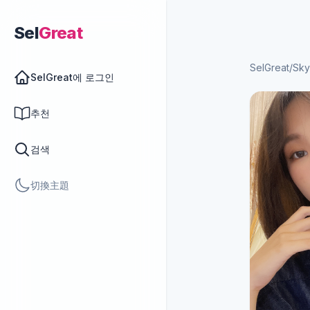
Sel
Great
SelGreat
/
Sky
SelGreat에 로그인
추천
검색
切換主題