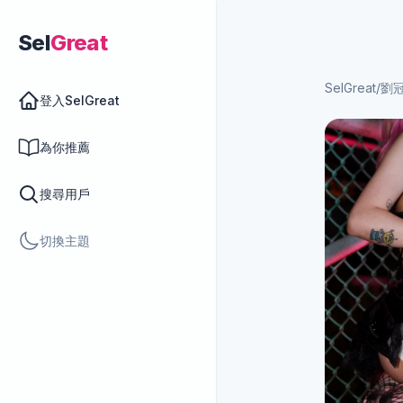
Sel
Great
SelGreat
/
劉
登入SelGreat
為你推薦
搜尋用戶
切換主題