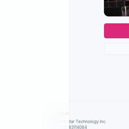
SelGreat
Neutron Star Technology Inc.
統一編號: 83114084