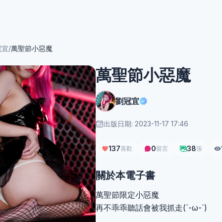
冠宜
/
萬聖節小惡魔
萬聖節小惡魔
劉冠宜
出版日期: 2023-11-17 17:46
137
0
38
喜歡
留言
張
關於本電子書
萬聖節限定小惡魔
再不乖乖聽話會被我抓走(´-ω-`)