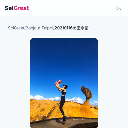
Sel
Great
SelGreat
/
Bonjour Taipei
/
20210116萬里幸福