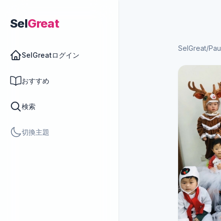
Sel
Great
SelGreat
/
Pau
SelGreatログイン
おすすめ
検索
切換主題