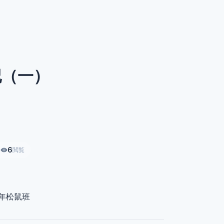
記（一）
6
閲覧
年松鼠班