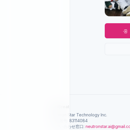
SelGreat
Neutron Star Technology Inc.
統一番号: 83114084
お問い合わせ窓口:
neutronstar.ai@gmail.