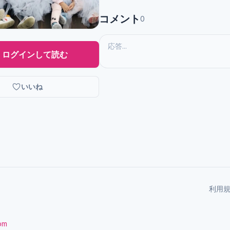
コメント
0
ログインして読む
いいね
利用
com