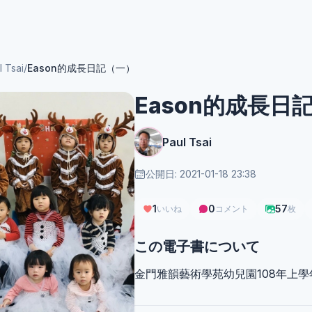
l Tsai
/
Eason的成長日記（一）
Eason的成長日
Paul Tsai
公開日: 2021-01-18 23:38
1
0
57
いいね
コメント
枚
この電子書について
金門雅韻藝術學苑幼兒園108年上學