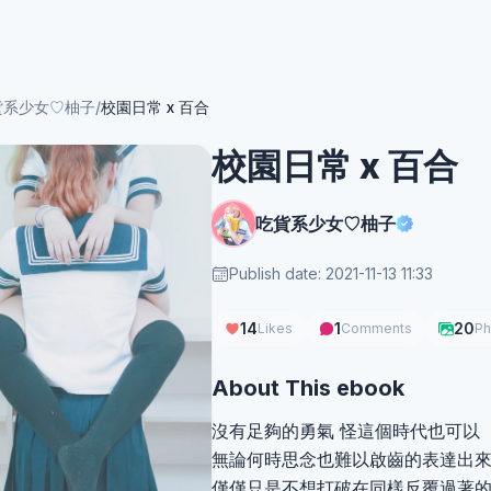
貨系少女♡柚子
/
校園日常 x 百合
校園日常 x 百合
吃貨系少女♡柚子
Publish date: 2021-11-13 11:33
14
1
20
Likes
Comments
Ph
About This ebook
沒有足夠的勇氣 怪這個時代也可以
無論何時思念也難以啟齒的表達出
僅僅只是不想打破在同樣反覆過著