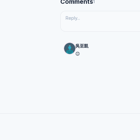
Comments
1
吳至凱
😊