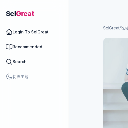
Sel
Great
SelGreat
/
吃
Login To SelGreat
Recommended
Search
切換主題