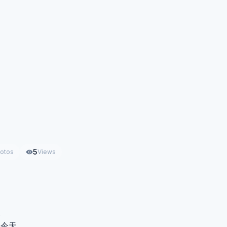
5
otos
Views
來
的今天