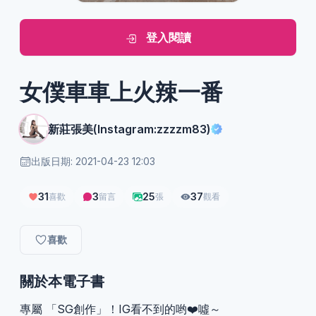
登入閱讀
女僕車車上火辣一番
新莊張美(Instagram:zzzzm83)
出版日期: 2021-04-23 12:03
31
3
25
37
喜歡
留言
張
觀看
喜歡
關於本電子書
專屬 「SG創作」！IG看不到的哟❤️噓～