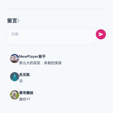
留言
3
NewPlayer新手
那么大的屁屁，谁都想摸摸
吳至凱
😊
喬哥圍棋
腿控+1