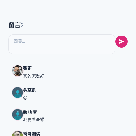
留言
5
張正
真的怎麼好
吳至凱
😊
致勛 黃
我要看全裸
喬哥圍棋