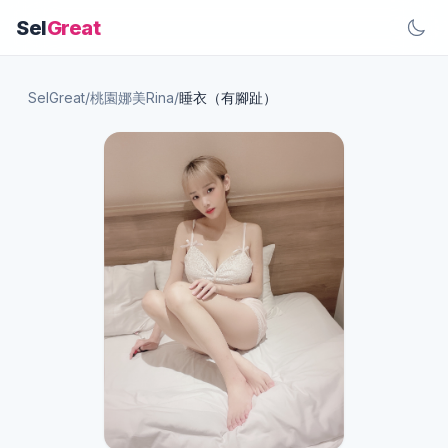
Sel
Great
SelGreat
/
桃園娜美Rina
/
睡衣（有腳趾）