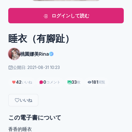
ログインして読む
睡衣（有腳趾）
桃園娜美Rina
公開日: 2021-08-31 10:23
42
0
33
181
いいね
コメント
枚
閲覧
いいね
この電子書について
香香的睡衣