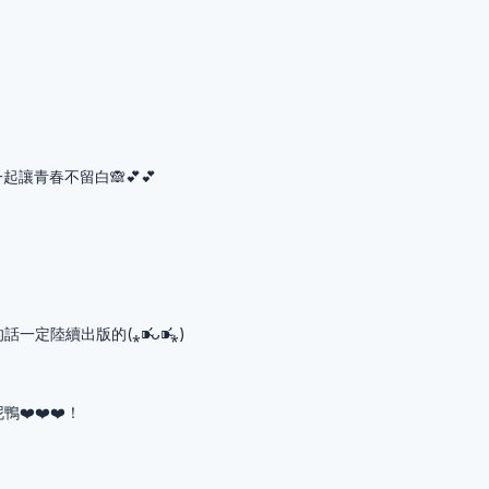
2 一起讓青春不留白🙈💕💕
的話一定陸續出版的(⁎⁍̴̛ᴗ⁍̴̛⁎)
泥鴨❤️❤️❤️！