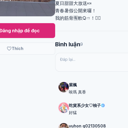
夏日甜甜大放送🍬
青春暑假公開來囉！
我的筋骨🈶️軟Qㄇ！❤️‍🔥
Đăng nhập để đọc
Bình luận
9
Thích
紫楓
唉瑪 真香
吃貨系少女♡柚子
好猛
vuhon q02130508