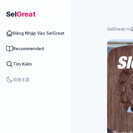
Sel
Great
SelGreat
/
🥕
/
Đăng Nhập Vào SelGreat
Recommended
Tìm Kiếm
切換主題