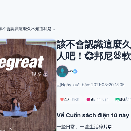
該不會認識這麼久不知道我是正港ㄟ舞蹈人吧！💞邦尼🐰軟Qqq特輯
該不會認識這麼
人吧！💞邦尼🐰
🥕
Ngày xuất bản: 2021-08-20 13:05
47
9
36
Thích
Bình luận
Ản
Về Cuốn sách điện tử này
一些日常、一些生活碎片🧩