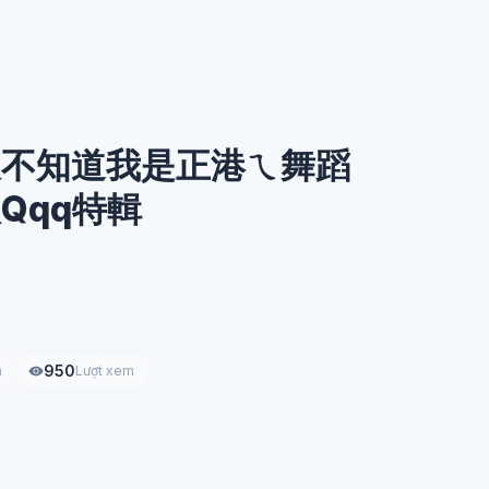
久不知道我是正港ㄟ舞蹈
軟Qqq特輯
950
h
Lượt xem