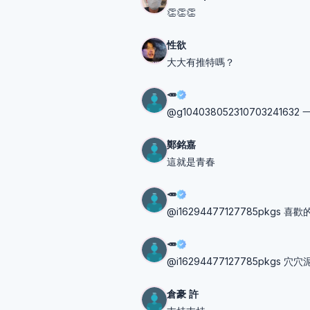
👏👏👏
性欲
大大有推特嗎？
🥕
@g10403805231070324163
鄭銘嘉
這就是青春
🥕
@i16294477127785pkgs 喜歡
🥕
@i16294477127785pkgs 穴穴
倉豪 許