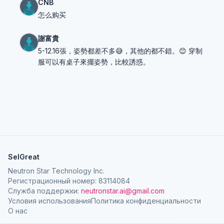
CNB
怎么购买
謝富貴
5-12.16張，姿勢都差不多😅，其他的都不錯。😊 穿制
服可以有桌子來擺姿勢，比較誘惑。
SelGreat
Neutron Star Technology Inc.
Регистрационный номер: 83114084
Служба поддержки:
neutronstar.ai@gmail.com
Условия использования
Политика конфиденциальности
О нас