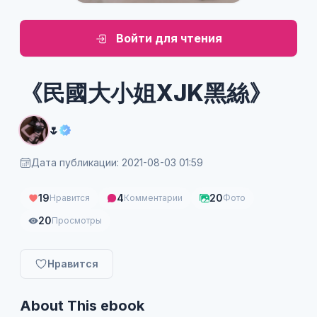
Войти для чтения
《民國大小姐XJK黑絲》
🌷
Дата публикации: 2021-08-03 01:59
19
4
20
Нравится
Комментарии
Фото
20
Просмотры
Нравится
About This ebook