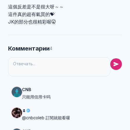
這個反差是不是很大呀～～
這件真的超有氣質的💝
JK的部分也很精彩喔🤫
Комментарии
4
CNB
只能用信用卡吗
🌷
@cnbcoleb 訂閱就能看囉