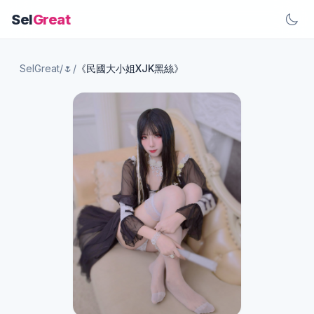
Sel
Great
SelGreat
/
🌷
/
《民國大小姐XJK黑絲》