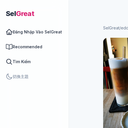
Sel
Great
SelGreat
/
edd
Đăng Nhập Vào SelGreat
Recommended
Tìm Kiếm
切換主題