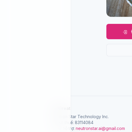
SelGreat
Neutron Star Technology Inc.
Mã số thuế: 83114084
Email hỗ trợ:
neutronstar.ai@gmail.com