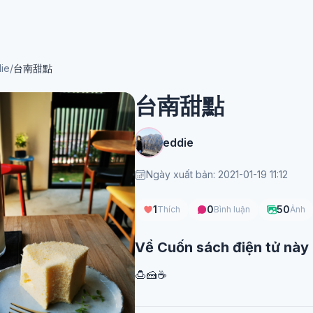
ie
/
台南甜點
台南甜點
eddie
Ngày xuất bản: 2021-01-19 11:12
1
0
50
Thích
Bình luận
Ảnh
Về Cuốn sách điện tử này
🍮🍰☕