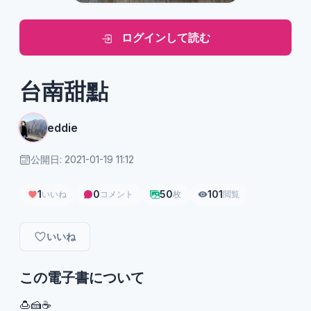
ログインして読む
台南甜點
eddie
公開日: 2021-01-19 11:12
1
0
50
101
いいね
コメント
枚
閲覧
いいね
この電子書について
🍮🍰☕