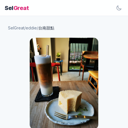
Sel
Great
SelGreat
/
eddie
/
台南甜點