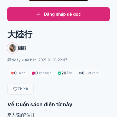
Đăng nhập để đọc
大陸行
韻顬
Ngày xuất bản: 2021-01-18 22:47
0
0
20
8
Thích
Bình luận
Ảnh
Lượt xem
Thích
Về Cuốn sách điện tử này
來大陸的2個月