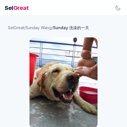
Sel
Great
SelGreat
/
Sunday Wang
/
Sunday 洗澡的一天