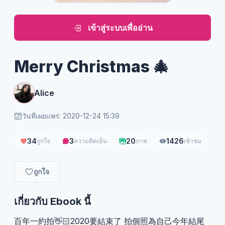
เข้าสู่ระบบเพื่ออ่าน
Merry Christmas 🎄
Alice
วันที่เผยแพร่: 2020-12-24 15:39
34
3
20
1426
ถูกใจ
ความคิดเห็น
ภาพ
เข้าชม
ถูกใจ
เกี่ยวกับ Ebook นี้
百年一約拍👋🏻2020要結束了 拍個照為自己今年結尾