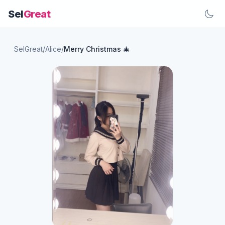
Sel
Great
SelGreat
/
Alice
/
Merry Christmas 🎄