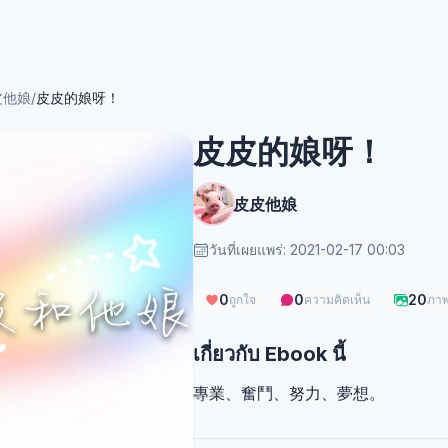
皮他娘
/
皮皮的娘呀！
皮皮的娘呀！
皮皮他娘
วันที่เผยแพร่: 2021-02-17 00:03
0
0
20
ถูกใจ
ความคิดเห็น
ภา
เกี่ยวกับ Ebook นี้
專業、奮鬥、努力、夢想。