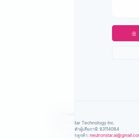
SelGreat
Neutron Star Technology Inc.
เลขประจำตัวผู้เสียภาษี: 83114084
อีเมลบริการลูกค้า:
neutronstar.ai@gmail.c